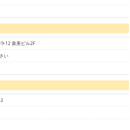
ター 八幡山院
大井町どうぶつ病院
動物救急センター E
練馬（24hセンター）
動物救急センター E
9-12 泉美ビル2F
文京（24hセンター）
さい
ダクタリ動物病院 
京医療センター
ER府中（24hセンタ
ー）
日本動物医療センタ
東京動物病院24
2
三鷹獣医科グループ
ALLONE八王子動物医
療センター