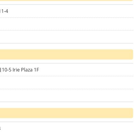
1-4
 Irie Plaza 1F
8