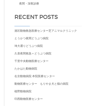
夜間・深夜診療
RECENT POSTS
R
港区動物救急医療センター芝アニマルクリニック
R
とうかつ夜間どうぶつ病院
東
埼大通りどうぶつ病院
久喜夜間救急＋どうぶつ病院
千里中央動物医療センター
たかはた動物病院
ー
右京動物病院 本院医療センター
動物医療センター もりやま犬と猫の病院
植野動物病院
印西動物医療センター