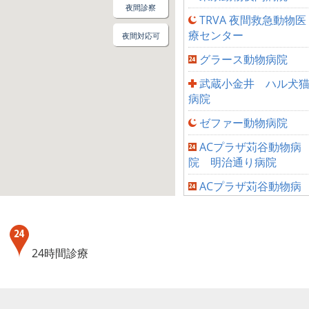
夜間診察
TRVA 夜間救急動物医
療センター
夜間対応可
グラース動物病院
武蔵小金井 ハル犬
病院
ゼファー動物病院
ACプラザ苅谷動物病
院 明治通り病院
ACプラザ苅谷動物病
院 日光街道病院
。
武蔵野動物・救急救
センター
療
24時間診療
まつばら動物病院
とよだペットクリニ
ク