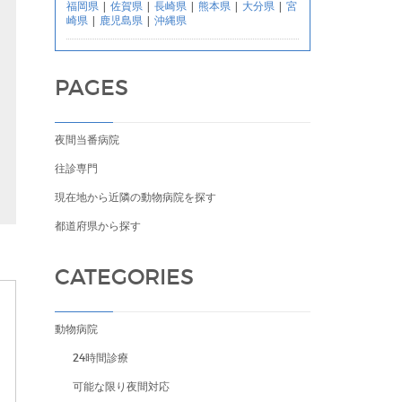
福岡県
|
佐賀県
|
長崎県
|
熊本県
|
大分県
|
宮
崎県
|
鹿児島県
|
沖縄県
PAGES
つ
夜間当番病院
往診専門
現在地から近隣の動物病院を探す
都道府県から探す
CATEGORIES
動物病院
24時間診療
可能な限り夜間対応
ン