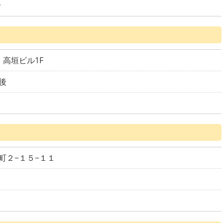
で
1 高垣ビル1F
後
町２−１５−１１