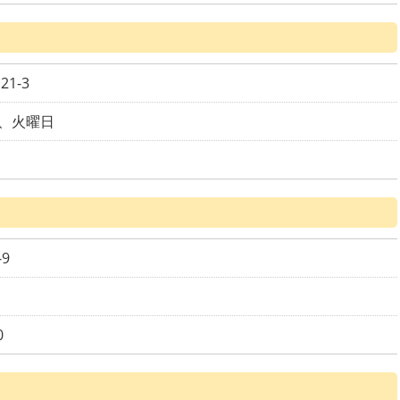
るりあ動物病院
JVCC動物病院グルー
プ 二次動物医療セン
1-3
ー目黒病院
犬猫診療所 西麻布
、火曜日
たかはた動物病院
港区動物救急医療セ
ター芝アニマルクリニ
ク
9
0