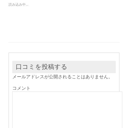
で
は
で
読み込み中...
共
ク
共
有
リ
有
(新
ッ
(新
し
ク
し
い
し
い
ウ
て
ウ
ィ
く
ィ
ン
だ
ン
ド
さ
ド
ウ
い
ウ
で
(新
で
開
し
開
き
い
き
ま
ウ
ま
す)
ィ
す)
ン
ド
ウ
口コミを投稿する
で
開
き
メールアドレスが公開されることはありません。
ま
す)
コメント