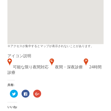
※アクセスが集中するとマップが表示されないことがあります。
アイコン説明
可能な限り夜間対応
夜間・深夜診療
24時間
診療
共有:
ク
Facebook
ク
リ
で
リ
ッ
共
ッ
ク
有
ク
し
す
し
いいね:
て
る
て
Twitter
に
Google+