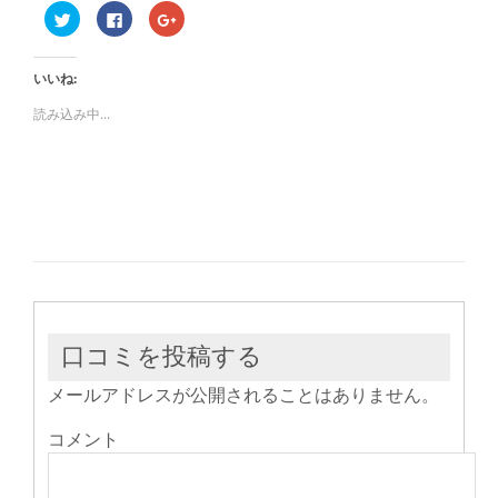
ク
Facebook
ク
リ
で
リ
ッ
共
ッ
ク
有
ク
し
す
し
いいね:
て
る
て
Twitter
に
Google+
で
は
で
読み込み中...
共
ク
共
有
リ
有
(新
ッ
(新
し
ク
し
い
し
い
ウ
て
ウ
ィ
く
ィ
ン
だ
ン
ド
さ
ド
ウ
い
ウ
で
(新
で
開
し
開
き
い
き
ま
ウ
ま
す)
ィ
す)
ン
ド
ウ
口コミを投稿する
で
開
き
メールアドレスが公開されることはありません。
ま
す)
コメント