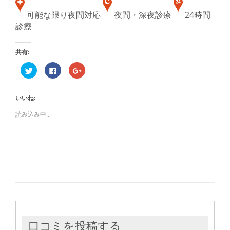
可能な限り夜間対応
夜間・深夜診療
24時間
診療
共有:
ク
Facebook
ク
リ
で
リ
ッ
共
ッ
ク
有
ク
し
す
し
いいね:
て
る
て
Twitter
に
Google+
で
は
で
読み込み中...
共
ク
共
有
リ
有
(新
ッ
(新
し
ク
し
い
し
い
ウ
て
ウ
ィ
く
ィ
ン
だ
ン
ド
さ
ド
ウ
い
ウ
で
(新
で
開
し
開
き
い
き
ま
ウ
ま
す)
ィ
す)
ン
ド
ウ
口コミを投稿する
で