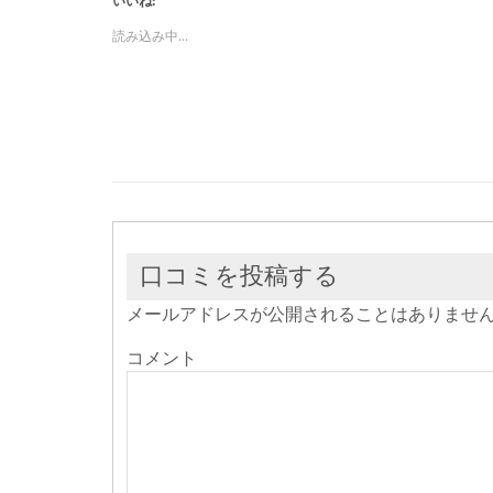
いいね:
て
る
て
Twitter
に
Google+
で
は
で
読み込み中...
共
ク
共
有
リ
有
(新
ッ
(新
し
ク
し
い
し
い
ウ
て
ウ
ィ
く
ィ
ン
だ
ン
ド
さ
ド
ウ
い
ウ
で
(新
で
開
し
開
き
い
き
ま
ウ
ま
す)
ィ
す)
ン
ド
ウ
口コミを投稿する
で
開
き
メールアドレスが公開されることはありませ
ま
す)
コメント