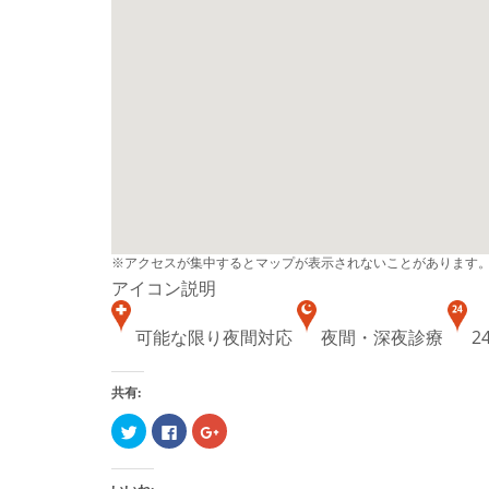
※アクセスが集中するとマップが表示されないことがあります
アイコン説明
可能な限り夜間対応
夜間・深夜診療
2
共有:
ク
Facebook
ク
リ
で
リ
ッ
共
ッ
ク
有
ク
し
す
し