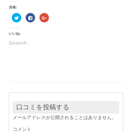
共有:
ク
Facebook
ク
リ
で
リ
ッ
共
ッ
ク
有
ク
し
す
し
いいね:
て
る
て
Twitter
に
Google+
で
は
で
読み込み中...
共
ク
共
有
リ
有
(新
ッ
(新
し
ク
し
い
し
い
ウ
て
ウ
ィ
く
ィ
ン
だ
ン
ド
さ
ド
ウ
い
ウ
で
(新
で
開
し
開
き
い
き
ま
ウ
ま
す)
ィ
す)
ン
ド
ウ
口コミを投稿する
で
開
き
メールアドレスが公開されることはありません。
ま
す)
コメント