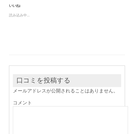
し
す
し
いいね:
て
る
て
Twitter
に
Google+
で
は
で
読み込み中...
共
ク
共
有
リ
有
(新
ッ
(新
し
ク
し
い
し
い
ウ
て
ウ
ィ
く
ィ
ン
だ
ン
ド
さ
ド
ウ
い
ウ
で
(新
で
開
し
開
き
い
き
ま
ウ
ま
す)
ィ
す)
ン
ド
ウ
口コミを投稿する
で
開
き
メールアドレスが公開されることはありません。
ま
す)
コメント