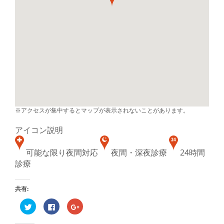
※アクセスが集中するとマップが表示されないことがあります。
アイコン説明
可能な限り夜間対応
夜間・深夜診療
24時間
診療
共有:
ク
Facebook
ク
リ
で
リ
ッ
共
ッ
ク
有
ク