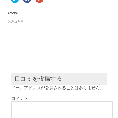
リ
で
リ
ッ
共
ッ
ク
有
ク
し
す
し
いいね:
て
る
て
Twitter
に
Google+
で
は
で
読み込み中...
共
ク
共
有
リ
有
(新
ッ
(新
し
ク
し
い
し
い
ウ
て
ウ
ィ
く
ィ
ン
だ
ン
ド
さ
ド
ウ
い
ウ
で
(新
で
開
し
開
き
い
き
ま
ウ
ま
す)
ィ
す)
ン
ド
ウ
口コミを投稿する
で
開
き
メールアドレスが公開されることはありません。
ま
す)
コメント