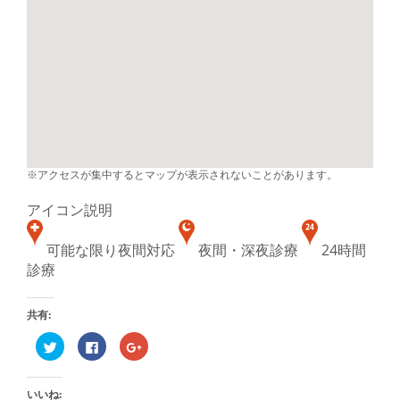
※アクセスが集中するとマップが表示されないことがあります。
アイコン説明
可能な限り夜間対応
夜間・深夜診療
24時間
診療
共有:
ク
Facebook
ク
リ
で
リ
ッ
共
ッ
ク
有
ク
し
す
し
いいね:
て
る
て