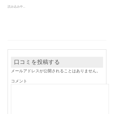
Twitter
に
Google+
で
は
で
読み込み中...
共
ク
共
有
リ
有
(新
ッ
(新
し
ク
し
い
し
い
ウ
て
ウ
ィ
く
ィ
ン
だ
ン
ド
さ
ド
ウ
い
ウ
で
(新
で
開
し
開
き
い
き
ま
ウ
ま
す)
ィ
す)
ン
ド
ウ
口コミを投稿する
で
開
き
メールアドレスが公開されることはありません。
ま
す)
コメント