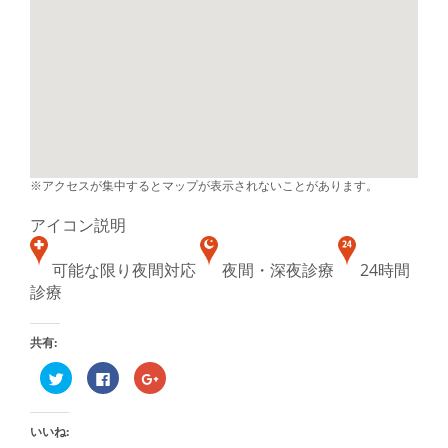
※アクセスが集中するとマップが表示されないことがあります。
アイコン説明
可能な限り夜間対応
夜間・深夜診療
24時間
診療
共有:
ク
Facebook
ク
リ
で
リ
ッ
共
ッ
ク
有
ク
し
す
し
いいね:
て
る
て
Twitter
に
Google+