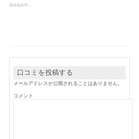
で
は
で
読み込み中...
共
ク
共
有
リ
有
(新
ッ
(新
し
ク
し
い
し
い
ウ
て
ウ
ィ
く
ィ
ン
だ
ン
ド
さ
ド
ウ
い
ウ
で
(新
で
開
し
開
き
い
き
ま
ウ
ま
す)
ィ
す)
ン
ド
ウ
口コミを投稿する
で
開
き
メールアドレスが公開されることはありません。
ま
す)
コメント