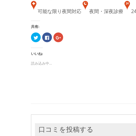
可能な限り夜間対応
夜間・深夜診療
2
共有:
ク
Facebook
ク
リ
で
リ
ッ
共
ッ
ク
有
ク
し
す
し
いいね:
て
る
て
Twitter
に
Google+
で
は
で
読み込み中...
共
ク
共
有
リ
有
(新
ッ
(新
し
ク
し
い
し
い
ウ
て
ウ
ィ
く
ィ
ン
だ
ン
ド
さ
ド
ウ
い
ウ
で
(新
で
開
し
開
き
い
き
ま
ウ
ま
す)
ィ
す)
ン
ド
ウ
口コミを投稿する
で
開