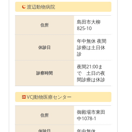
渡辺動物病院
島田市大柳
住所
825-10
年中無休 夜間
診療は土日休
休診日
診
夜間21:00ま
で 土日の夜
診察時間
間診療は休診
VCJ動物医療センター
御殿場市東田
住所
中1078-1
年中無休
休診日