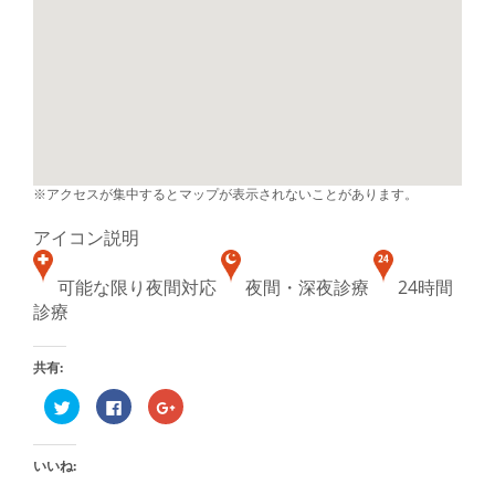
※アクセスが集中するとマップが表示されないことがあります。
アイコン説明
可能な限り夜間対応
夜間・深夜診療
24時間
診療
共有:
ク
Facebook
ク
リ
で
リ
ッ
共
ッ
ク
有
ク
し
す
し
いいね:
て
る
て
Twitter
に
Google+