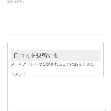
で
は
で
読み込み中...
共
ク
共
有
リ
有
(新
ッ
(新
し
ク
し
い
し
い
ウ
て
ウ
ィ
く
ィ
ン
だ
ン
ド
さ
ド
ウ
い
ウ
で
(新
で
開
し
開
き
い
き
ま
ウ
ま
す)
ィ
す)
ン
ド
ウ
口コミを投稿する
で
開
き
メールアドレスが公開されることはありません。
ま
す)
コメント