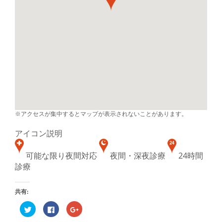
※アクセスが集中するとマップが表示されないことがあります。
アイコン説明
可能な限り夜間対応
夜間・深夜診療
24時間
診療
共有:
ク
Facebook
ク
リ
で
リ
ッ
共
ッ