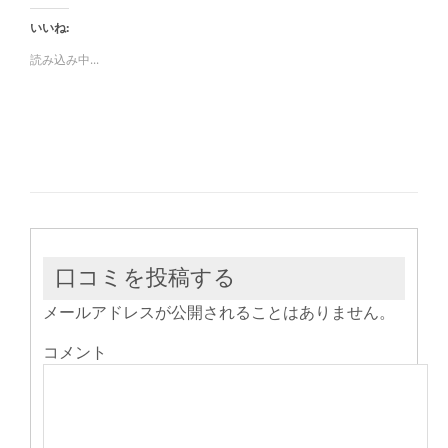
ク
有
ク
し
す
し
いいね:
て
る
て
Twitter
に
Google+
で
は
で
読み込み中...
共
ク
共
有
リ
有
(新
ッ
(新
し
ク
し
い
し
い
ウ
て
ウ
ィ
く
ィ
ン
だ
ン
ド
さ
ド
ウ
い
ウ
で
(新
で
開
し
開
き
い
き
ま
ウ
ま
す)
ィ
す)
ン
ド
ウ
口コミを投稿する
で
開
き
メールアドレスが公開されることはありません。
ま
す)
コメント