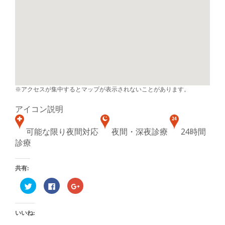
※アクセスが集中するとマップが表示されないことがあります。
アイコン説明
可能な限り夜間対応
夜間・深夜診療
24時間
診療
共有:
ク
Facebook
ク
リ
で
リ
ッ
共
ッ
ク
有
ク
し
す
し
いいね:
て
る
て
Twitter
に
Google+