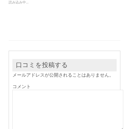
で
は
で
読み込み中...
共
ク
共
有
リ
有
(新
ッ
(新
し
ク
し
い
し
い
ウ
て
ウ
ィ
く
ィ
ン
だ
ン
ド
さ
ド
ウ
い
ウ
で
(新
で
開
し
開
き
い
き
ま
ウ
ま
す)
ィ
す)
ン
ド
ウ
口コミを投稿する
で
開
き
メールアドレスが公開されることはありません。
ま
す)
コメント