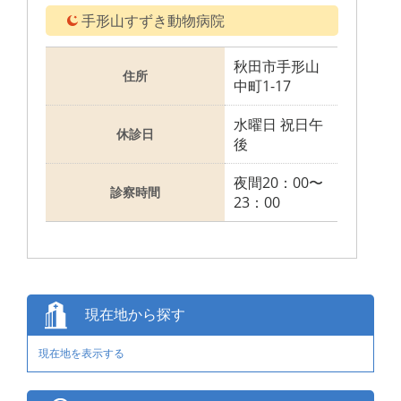
手形山すずき動物病院
秋田市手形山
住所
中町1-17
水曜日 祝日午
休診日
後
夜間20：00〜
診察時間
23：00
現在地から探す
現在地を表示する