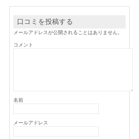
き
い
き
ま
ウ
ま
す)
ィ
す)
ン
ド
ウ
口コミを投稿する
で
開
き
メールアドレスが公開されることはありません。
ま
す)
コメント
名前
メールアドレス