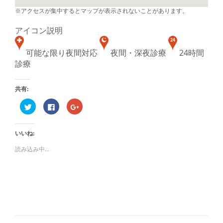
※アクセスが集中するとマップが表示されないことがあります。
アイコン説明
可能な限り夜間対応
夜間・深夜診療
24時間
診療
共有:
ク
Facebook
ク
リ
で
リ
ッ
共
ッ
ク
有
ク
し
す
し
いいね:
て
る
て
Twitter
に
Google+
で
は
で
読み込み中...
共
ク
共
有
リ
有
(新
ッ
(新
し
ク
し
い
し
い
ウ
て
ウ
ィ
く
ィ
ン
だ
ン
ド
さ
ド
ウ
い
ウ
で
(新
で
開
し
開