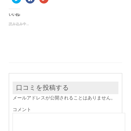
リ
で
リ
ッ
共
ッ
ク
有
ク
し
す
し
いいね:
て
る
て
Twitter
に
Google+
で
は
で
読み込み中...
共
ク
共
有
リ
有
(新
ッ
(新
し
ク
し
い
し
い
ウ
て
ウ
ィ
く
ィ
ン
だ
ン
ド
さ
ド
ウ
い
ウ
で
(新
で
開
し
開
き
い
き
ま
ウ
ま
す)
ィ
す)
ン
ド
ウ
口コミを投稿する
で
開
き
メールアドレスが公開されることはありません。
ま
す)
コメント