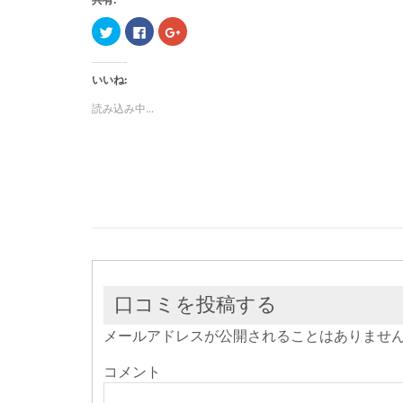
ク
Facebook
ク
リ
で
リ
ッ
共
ッ
ク
有
ク
し
す
し
いいね:
て
る
て
Twitter
に
Google+
で
は
で
読み込み中...
共
ク
共
有
リ
有
(新
ッ
(新
し
ク
し
い
し
い
ウ
て
ウ
ィ
く
ィ
ン
だ
ン
ド
さ
ド
ウ
い
ウ
で
(新
で
開
し
開
き
い
き
ま
ウ
ま
す)
ィ
す)
ン
ド
ウ
口コミを投稿する
で
開
き
メールアドレスが公開されることはありませ
ま
す)
コメント