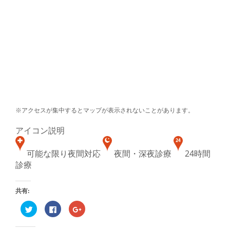
※アクセスが集中するとマップが表示されないことがあります。
アイコン説明
可能な限り夜間対応
夜間・深夜診療
24時間
診療
共有:
ク
Facebook
ク
リ
で
リ
ッ
共
ッ
ク
有
ク