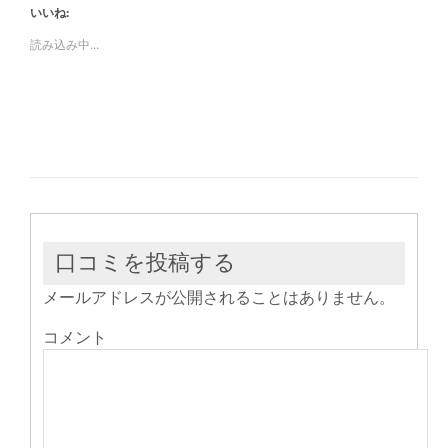
し
す
し
いいね:
て
る
て
Twitter
に
Google+
で
は
で
読み込み中...
共
ク
共
有
リ
有
(新
ッ
(新
し
ク
し
い
し
い
ウ
て
ウ
ィ
く
ィ
ン
だ
ン
ド
さ
ド
ウ
い
ウ
で
(新
で
開
し
開
き
い
き
ま
ウ
ま
す)
ィ
す)
ン
ド
ウ
口コミを投稿する
で
開
き
メールアドレスが公開されることはありません。
ま
す)
コメント