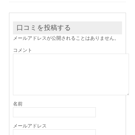
で
(新
で
開
し
開
き
い
き
ま
ウ
ま
す)
ィ
す)
ン
ド
ウ
口コミを投稿する
で
開
き
メールアドレスが公開されることはありません。
ま
す)
コメント
名前
メールアドレス