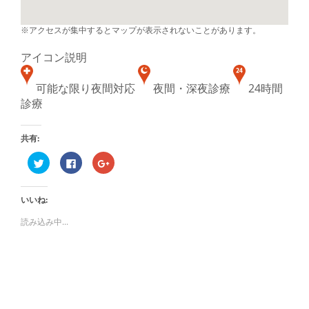
※アクセスが集中するとマップが表示されないことがあります。
アイコン説明
可能な限り夜間対応
夜間・深夜診療
24時間
診療
共有:
ク
Facebook
ク
リ
で
リ
ッ
共
ッ
ク
有
ク
し
す
し
いいね:
て
る
て
Twitter
に
Google+
で
は
で
読み込み中...
共
ク
共
有
リ
有
(新
ッ
(新
し
ク
し
い
し
い
ウ
て
ウ
ィ
く
ィ
ン
だ
ン
ド
さ
ド
ウ
い
ウ