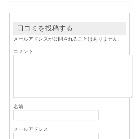
開
し
開
き
い
き
ま
ウ
ま
す)
ィ
す)
ン
ド
ウ
口コミを投稿する
で
開
き
メールアドレスが公開されることはありません。
ま
す)
コメント
名前
メールアドレス