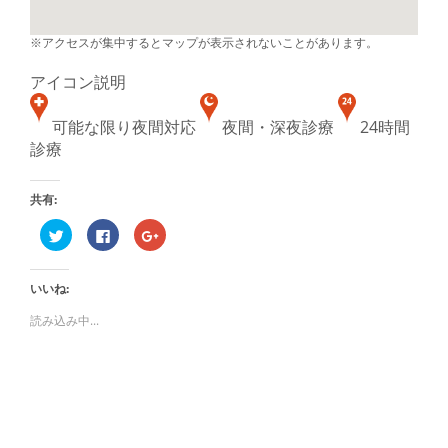
※アクセスが集中するとマップが表示されないことがあります。
アイコン説明
可能な限り夜間対応
夜間・深夜診療
24時間
診療
共有:
ク
Facebook
ク
リ
で
リ
ッ
共
ッ
ク
有
ク
し
す
し
いいね:
て
る
て
Twitter
に
Google+
で
は
で
読み込み中...
共
ク
共
有
リ
有
(新
ッ
(新
し
ク
し
い
し
い
ウ
て
ウ
ィ
く
ィ
ン
だ
ン
ド
さ
ド
ウ
い
ウ
で
(新
で