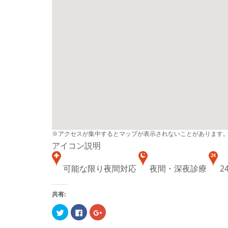
※アクセスが集中するとマップが表示されないことがあります
アイコン説明
可能な限り夜間対応
夜間・深夜診療
2
共有:
ク
Facebook
ク
リ
で
リ
ッ
共
ッ