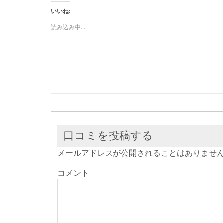
ク
有
ク
し
す
し
いいね:
て
る
て
Twitter
に
Google+
で
は
で
読み込み中...
共
ク
共
有
リ
有
(新
ッ
(新
し
ク
し
い
し
い
ウ
て
ウ
ィ
く
ィ
ン
だ
ン
ド
さ
ド
ウ
い
ウ
で
(新
で
開
し
開
き
い
き
ま
ウ
ま
す)
ィ
す)
ン
ド
ウ
口コミを投稿する
で
開
き
メールアドレスが公開されることはありませ
ま
す)
コメント