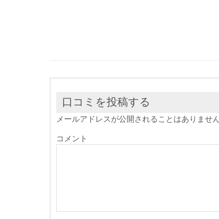
有
リ
有
(新
ッ
(新
し
ク
し
い
し
い
ウ
て
ウ
ィ
く
ィ
ン
だ
ン
ド
さ
ド
ウ
い
ウ
で
(新
で
開
し
開
き
い
き
ま
ウ
ま
す)
ィ
す)
ン
ド
ウ
口コミを投稿する
で
開
き
メールアドレスが公開されることはありませ
ま
す)
コメント