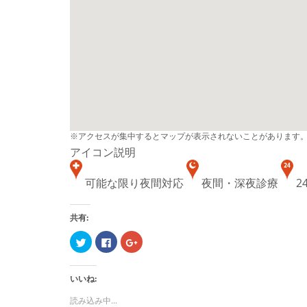
※アクセスが集中するとマップが表示されないことがあります
アイコン説明
可能な限り夜間対応
夜間・深夜診療
2
共有:
ク
Facebook
ク
リ
で
リ
ッ
共
ッ
ク
有
ク
し
す
し
いいね:
て
る
て
Twitter
に
Google+
で
は
で
読み込み中...
共
ク
共