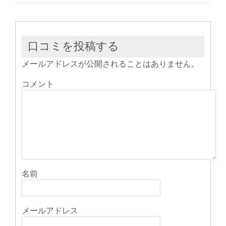
で
(新
で
開
し
開
き
い
き
ま
ウ
ま
す)
ィ
す)
ン
ド
ウ
口コミを投稿する
で
開
き
メールアドレスが公開されることはありません。
ま
す)
コメント
名前
メールアドレス