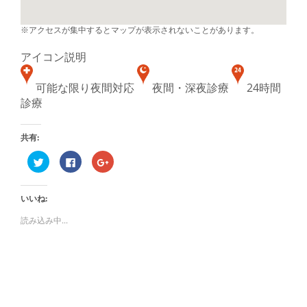
※アクセスが集中するとマップが表示されないことがあります。
アイコン説明
可能な限り夜間対応
夜間・深夜診療
24時間
診療
共有:
ク
Facebook
ク
リ
で
リ
ッ
共
ッ
ク
有
ク
し
す
し
いいね:
て
る
て
Twitter
に
Google+
で
は
で
読み込み中...
共
ク
共
有
リ
有
(新
ッ
(新
し
ク
し
い
し
い
ウ
て
ウ
ィ
く
ィ
ン
だ
ン
ド
さ
ド
ウ
い
ウ