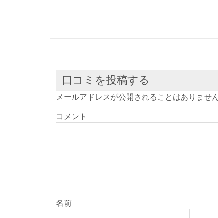
い
し
い
ウ
て
ウ
ィ
く
ィ
ン
だ
ン
ド
さ
ド
ウ
い
ウ
で
(新
で
開
し
開
き
い
き
ま
ウ
ま
す)
ィ
す)
ン
ド
ウ
口コミを投稿する
で
開
き
メールアドレスが公開されることはありませ
ま
す)
コメント
名前