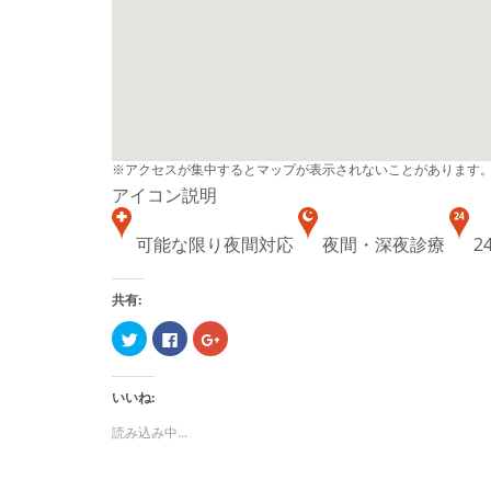
※アクセスが集中するとマップが表示されないことがあります
アイコン説明
可能な限り夜間対応
夜間・深夜診療
2
共有:
ク
Facebook
ク
リ
で
リ
ッ
共
ッ
ク
有
ク
し
す
し
いいね:
て
る
て
Twitter
に
Google+
で
は
で
読み込み中...
共
ク
共
有
リ
有
(新
ッ
(新
し
ク
し