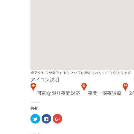
※アクセスが集中するとマップが表示されないことがあります
アイコン説明
可能な限り夜間対応
夜間・深夜診療
2
共有:
ク
Facebook
ク
リ
で
リ
ッ
共
ッ
ク
有
ク
し
す
し