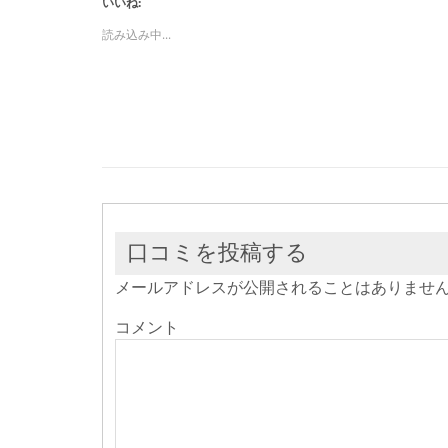
いいね:
て
る
て
Twitter
に
Google+
で
は
で
読み込み中...
共
ク
共
有
リ
有
(新
ッ
(新
し
ク
し
い
し
い
ウ
て
ウ
ィ
く
ィ
ン
だ
ン
ド
さ
ド
ウ
い
ウ
で
(新
で
開
し
開
き
い
き
ま
ウ
ま
す)
ィ
す)
ン
ド
ウ
口コミを投稿する
で
開
き
メールアドレスが公開されることはありませ
ま
す)
コメント