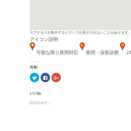
※アクセスが集中するとマップが表示されないことがあります
アイコン説明
可能な限り夜間対応
夜間・深夜診療
2
共有:
ク
Facebook
ク
リ
で
リ
ッ
共
ッ
ク
有
ク
し
す
し
いいね:
て
る
て
Twitter
に
Google+
で
は
で
読み込み中...
共
ク
共
有
リ
有
(新
ッ
(新
し
ク
し
い
し
い
ウ
て
ウ
ィ
く
ィ
ン
だ
ン