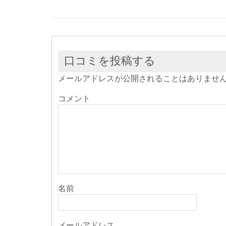
ド
さ
ド
ウ
い
ウ
で
(新
で
開
し
開
き
い
き
ま
ウ
ま
す)
ィ
す)
ン
ド
ウ
口コミを投稿する
で
開
き
メールアドレスが公開されることはありませ
ま
す)
コメント
名前
メールアドレス