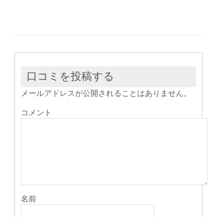
ウ
て
ウ
ィ
く
ィ
ン
だ
ン
ド
さ
ド
ウ
い
ウ
で
(新
で
開
し
開
き
い
き
ま
ウ
ま
す)
ィ
す)
ン
ド
ウ
口コミを投稿する
で
開
き
メールアドレスが公開されることはありません。
ま
す)
コメント
名前