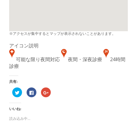
※アクセスが集中するとマップが表示されないことがあります。
アイコン説明
可能な限り夜間対応
夜間・深夜診療
24時間
診療
共有:
ク
Facebook
ク
リ
で
リ
ッ
共
ッ
ク
有
ク
し
す
し
いいね:
て
る
て
Twitter
に
Google+
で
は
で
読み込み中...
共
ク
共
有
リ
有
(新
ッ
(新
し
ク
し
い
し
い