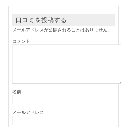
き
い
き
ま
ウ
ま
す)
ィ
す)
ン
ド
ウ
口コミを投稿する
で
開
き
メールアドレスが公開されることはありません。
ま
す)
コメント
名前
メールアドレス