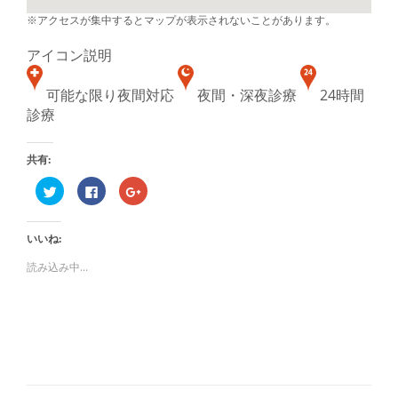
※アクセスが集中するとマップが表示されないことがあります。
アイコン説明
可能な限り夜間対応
夜間・深夜診療
24時間
診療
共有:
ク
Facebook
ク
リ
で
リ
ッ
共
ッ
ク
有
ク
し
す
し
いいね:
て
る
て
Twitter
に
Google+
で
は
で
読み込み中...
共
ク
共
有
リ
有
(新
ッ
(新
し
ク
し
い
し
い
ウ
て
ウ
ィ
く
ィ
ン
だ
ン
ド
さ
ド
ウ
い
ウ
で
(新
で
開
し
開