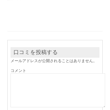
共
ク
共
有
リ
有
(新
ッ
(新
し
ク
し
い
し
い
ウ
て
ウ
ィ
く
ィ
ン
だ
ン
ド
さ
ド
ウ
い
ウ
で
(新
で
開
し
開
き
い
き
ま
ウ
ま
す)
ィ
す)
ン
ド
ウ
口コミを投稿する
で
開
き
メールアドレスが公開されることはありません。
ま
す)
コメント