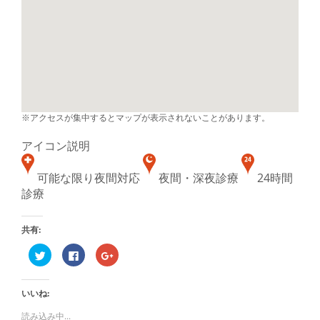
※アクセスが集中するとマップが表示されないことがあります。
アイコン説明
可能な限り夜間対応
夜間・深夜診療
24時間
診療
共有:
ク
Facebook
ク
リ
で
リ
ッ
共
ッ
ク
有
ク
し
す
し
いいね:
て
る
て
Twitter
に
Google+
で
は
で
読み込み中...