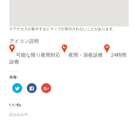
※アクセスが集中するとマップが表示されないことがあります。
アイコン説明
可能な限り夜間対応
夜間・深夜診療
24時間
診療
共有:
ク
Facebook
ク
リ
で
リ
ッ
共
ッ
ク
有
ク
し
す
し
いいね:
て
る
て
Twitter
に
Google+
で
は
で
読み込み中...
共
ク
共
有
リ
有
(新
ッ
(新
し
ク
し
い
し
い
ウ
て
ウ