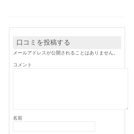
ィ
く
ィ
ン
だ
ン
ド
さ
ド
ウ
い
ウ
で
(新
で
開
し
開
き
い
き
ま
ウ
ま
す)
ィ
す)
ン
ド
ウ
口コミを投稿する
で
開
き
メールアドレスが公開されることはありません。
ま
す)
コメント
名前