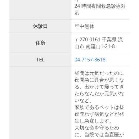
24 時間夜間救急診療対
応
休診日
年中無休
〒270-0161 千葉県 流
住所
山市 南流山1-21-8
TEL
04-7157-8618
昼間は元気だったのに
夜間急に具合が悪くな
る、出かけて帰ってき
たらなんだか元気がな
いなど、
家族であるペットは昼
夜問わず病気などが発
生し急変します。
大切な命を守るため
に、当院では当直医が