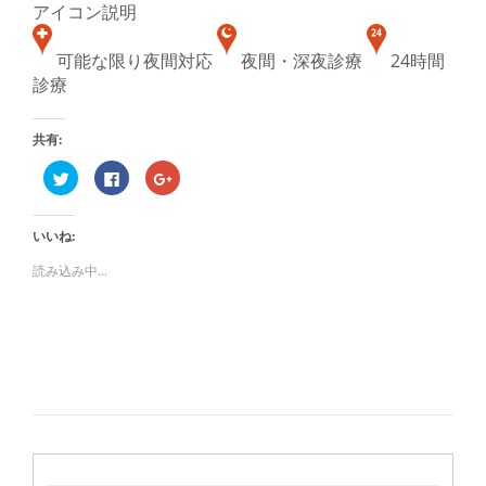
アイコン説明
可能な限り夜間対応
夜間・深夜診療
24時間
診療
共有:
ク
Facebook
ク
リ
で
リ
ッ
共
ッ
ク
有
ク
し
す
し
いいね:
て
る
て
Twitter
に
Google+
で
は
で
読み込み中...
共
ク
共
有
リ
有
(新
ッ
(新
し
ク
し
い
し
い
ウ
て
ウ
ィ
く
ィ
ン
だ
ン
ド
さ
ド
ウ
い
ウ
で
(新
で
開
し
開
き
い
き
ま
ウ
ま
す)
ィ
す)
ン