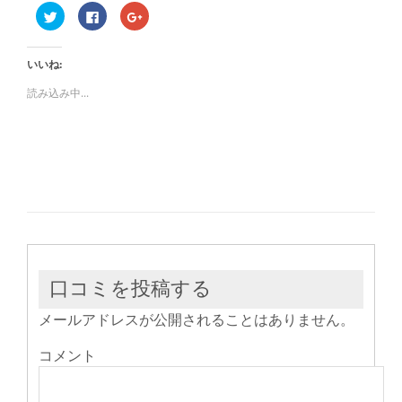
ク
Facebook
ク
リ
で
リ
ッ
共
ッ
ク
有
ク
し
す
し
いいね:
て
る
て
Twitter
に
Google+
で
は
で
読み込み中...
共
ク
共
有
リ
有
(新
ッ
(新
し
ク
し
い
し
い
ウ
て
ウ
ィ
く
ィ
ン
だ
ン
ド
さ
ド
ウ
い
ウ
で
(新
で
開
し
開
き
い
き
ま
ウ
ま
す)
ィ
す)
ン
ド
ウ
口コミを投稿する
で
開
き
メールアドレスが公開されることはありません。
ま
す)
コメント