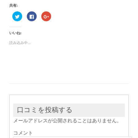
共有:
ク
Facebook
ク
リ
で
リ
ッ
共
ッ
ク
有
ク
し
す
し
いいね:
て
る
て
Twitter
に
Google+
で
は
で
読み込み中...
共
ク
共
有
リ
有
(新
ッ
(新
し
ク
し
い
し
い
ウ
て
ウ
ィ
く
ィ
ン
だ
ン
ド
さ
ド
ウ
い
ウ
で
(新
で
開
し
開
き
い
き
ま
ウ
ま
す)
ィ
す)
ン
ド
ウ
口コミを投稿する
で
開
き
メールアドレスが公開されることはありません。
ま
す)
コメント