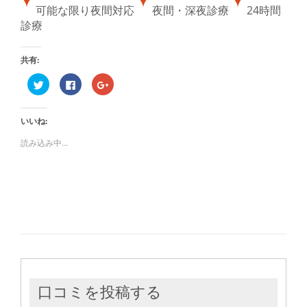
可能な限り夜間対応
夜間・深夜診療
24時間
診療
共有:
ク
Facebook
ク
リ
で
リ
ッ
共
ッ
ク
有
ク
し
す
し
いいね:
て
る
て
Twitter
に
Google+
で
は
で
読み込み中...
共
ク
共
有
リ
有
(新
ッ
(新
し
ク
し
い
し
い
ウ
て
ウ
ィ
く
ィ
ン
だ
ン
ド
さ
ド
ウ
い
ウ
で
(新
で
開
し
開
き
い
き
ま
ウ
ま
す)
ィ
す)
ン
ド
ウ
口コミを投稿する
で
開