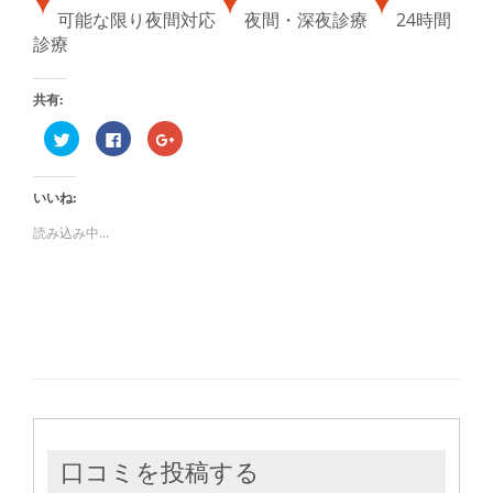
可能な限り夜間対応
夜間・深夜診療
24時間
診療
共有:
ク
Facebook
ク
リ
で
リ
ッ
共
ッ
ク
有
ク
し
す
し
いいね:
て
る
て
Twitter
に
Google+
で
は
で
読み込み中...
共
ク
共
有
リ
有
(新
ッ
(新
し
ク
し
い
し
い
ウ
て
ウ
ィ
く
ィ
ン
だ
ン
ド
さ
ド
ウ
い
ウ
で
(新
で
開
し
開
き
い
き
ま
ウ
ま
す)
ィ
す)
ン
ド
ウ
口コミを投稿する
で
開