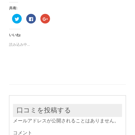
共有:
ク
Facebook
ク
リ
で
リ
ッ
共
ッ
ク
有
ク
し
す
し
いいね:
て
る
て
Twitter
に
Google+
で
は
で
読み込み中...
共
ク
共
有
リ
有
(新
ッ
(新
し
ク
し
い
し
い
ウ
て
ウ
ィ
く
ィ
ン
だ
ン
ド
さ
ド
ウ
い
ウ
で
(新
で
開
し
開
き
い
き
ま
ウ
ま
す)
ィ
す)
ン
ド
ウ
口コミを投稿する
で
開
き
メールアドレスが公開されることはありません。
ま
す)
コメント