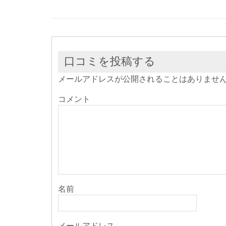
ド
さ
ド
ウ
い
ウ
で
(新
で
開
し
開
き
い
き
ま
ウ
ま
す)
ィ
す)
ン
ド
ウ
口コミを投稿する
で
開
き
メールアドレスが公開されることはありませ
ま
す)
コメント
名前
メールアドレス