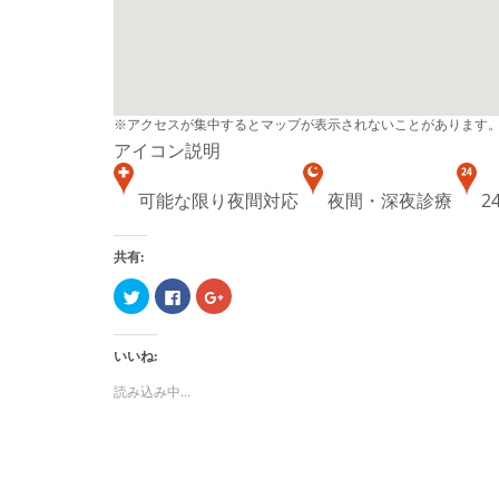
※アクセスが集中するとマップが表示されないことがあります
アイコン説明
可能な限り夜間対応
夜間・深夜診療
2
共有:
ク
Facebook
ク
リ
で
リ
ッ
共
ッ
ク
有
ク
し
す
し
いいね:
て
る
て
Twitter
に
Google+
で
は
で
読み込み中...
共
ク
共
有
リ
有
(新
ッ
(新
し
ク
し
い
し
い
ウ
て
ウ
ィ
く
ィ
ン
だ
ン