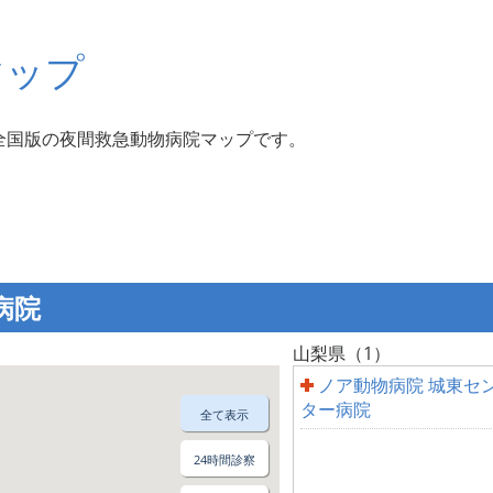
マップ
全国版の夜間救急動物病院マップです。
病院
山梨県（1）
ノア動物病院 城東セ
ター病院
全て表示
24時間診察