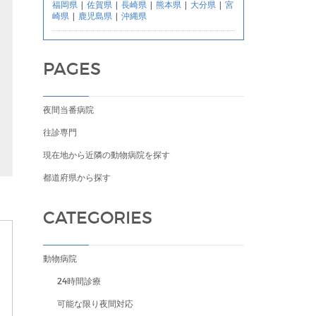
福岡県
|
佐賀県
|
長崎県
|
熊本県
|
大分県
|
宮
崎県
|
鹿児島県
|
沖縄県
PAGES
夜間当番病院
往診専門
現在地から近隣の動物病院を探す
都道府県から探す
CATEGORIES
動物病院
24時間診療
可能な限り夜間対応