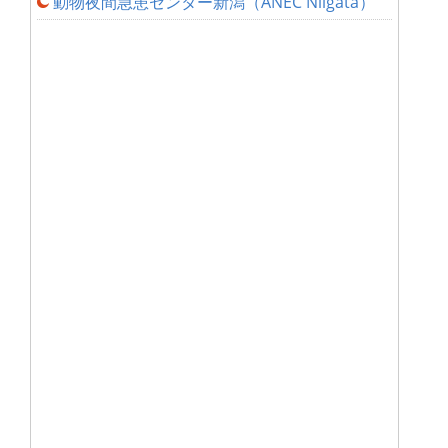
動物夜間急患センター新潟（ANEC Niigata）